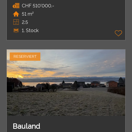
CHF 510'000.-
51 m²
2.5
1. Stock
RESERVIERT
Bauland