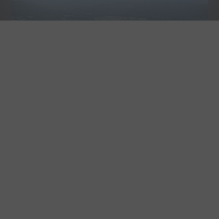
Bauland
Bellerive VD
CHF 670'000.-
800 m²