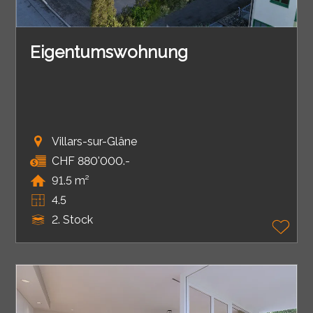
Eigentumswohnung
Villars-sur-Glâne
CHF 880'000.-
91.5 m²
4.5
2. Stock