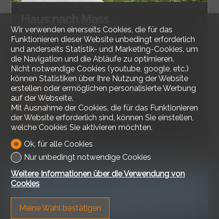
Haus nach Mass
Wir verwenden einerseits Cookies, die für das
Funktionieren dieser Website unbedingt erforderlich
und anderseits Statistik- und Marketing-Cookies, um
die Navigation und die Abläufe zu optimieren.
Nicht notwendige Cookies (youtube, google, etc.)
können Statistiken über Ihre Nutzung der Website
Bellerive VD
erstellen oder ermöglichen personalisierte Werbung
CHF 1'670'000.-
auf der Webseite.
Mit Ausnahme der Cookies, die für das Funktionieren
150 m²
der Website erforderlich sind, können Sie einstellen,
800 m²
welche Cookies Sie aktivieren möchten.
5.5
Ok, für alle Cookies
Nur unbedingt notwendige Cookies
Weitere Informationen über die Verwendung von
Cookies
Meine Wahl bestätigen