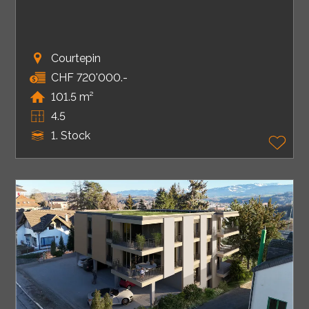
Courtepin
CHF 720'000.-
101.5 m²
4.5
1. Stock