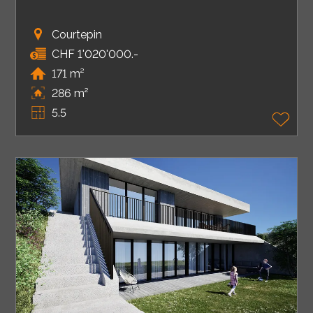
Courtepin
CHF 1'020'000.-
171 m²
286 m²
5.5