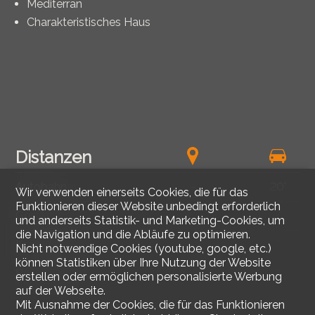
Mediterran
Charakteristisches Haus
Distanzen
Autobahn
-
20'
Wir verwenden einerseits Cookies, die für das
Funktionieren dieser Website unbedingt erforderlich
Geschäfte
-
7'
und anderseits Statistik- und Marketing-Cookies, um
die Navigation und die Abläufe zu optimieren.
Krankenhaus
-
7'
Nicht notwendige Cookies (youtube, google, etc.)
können Statistiken über Ihre Nutzung der Website
Restaurants
-
2'
erstellen oder ermöglichen personalisierte Werbung
auf der Webseite.
Mit Ausnahme der Cookies, die für das Funktionieren