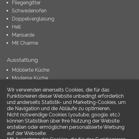
Fliegengitter
Schwedenofen
Doppelverglasung
Hell
Mansarde
Mit Charme
Ausstattung
Möblierte Küche
Moderne Küche
Kochinsel
Wir verwenden einerseits Cookies, die für das
Glaskeramik
Funktionieren dieser Website unbedingt erforderlich
Backofen
und anderseits Statistik- und Marketing-Cookies, um
die Navigation und die Abläufe zu optimieren.
Mikrowelle
Nicht notwendige Cookies (youtube, google, etc.)
Kühlschrank
können Statistiken über Ihre Nutzung der Website
Tiefkühler
erstellen oder ermöglichen personalisierte Werbung
auf der Webseite.
Geschirrspüler