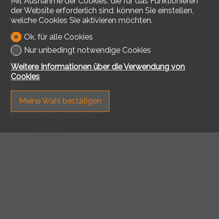
Mit Ausnahme der Cookies, die für das Funktionieren
Dusche
der Website erforderlich sind, können Sie einstellen,
Badewanne
welche Cookies Sie aktivieren möchten.
Ok, für alle Cookies
Boden
Nur unbedingt notwendige Cookies
Parkett
Weitere Informationen über die Verwendung von
Cookies
Besonnung
Meine Wahl bestätigen
Optimal
Ganzer Tag besonnt
Aussicht
Ohne Visavis
Distanzen