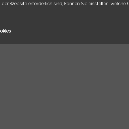
 der Website erforderlich sind, können Sie einstellen, welche 
okies
ieren Sie uns
mobilier SA
ribourg 12
ux
4 50 50
ny-immobilier.ch
®
Immomig
2004-2026, IMMOMIG AG | Alle Rechte vorbehalten | Unsere Inserate a