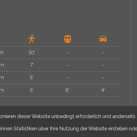
 m
10'
-
-
 m
7'
-
-
 m
5'
-
-
 m
5'
6'
4'
ionieren dieser Website unbedingt erforderlich und anderseits
önnen Statistiken über Ihre Nutzung der Website erstellen od