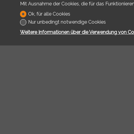
Mit Ausnahme der Cookies, die für das Funktionieren
Ok, für alle Cookies
Nur unbedingt notwendige Cookies
Weitere Informationen über die Verwendung von Co
Kontakt
Anthony Im
Route de F
Postfach 31
1782 Belfa
Tel.
026 42
info@antho
Software 