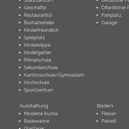
Stadtzentrum
Gedeckter Pa
Geschäfte
Öffentlicher 
Restaurant(s)
Parkplatz
Bushaltestelle
Garage
Kinderfreundlich
Spielplatz
Kinderkrippe
Kindergarten
Primarschule
Sekundarschule
Kantonsschule/Gymnasium
Hochschule
Sportzentrum
Ausstattung
Boden
Moderne Küche
Fliesen
Badewanne
Parkett
Glasfaser