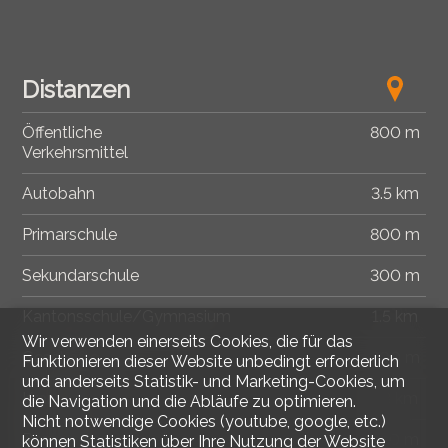
Distanzen
Öffentliche
800 m
Verkehrsmittel
Autobahn
3.5 km
Primarschule
800 m
Sekundarschule
300 m
Kantonsschule/Gymnasium
1.5 km
Wir verwenden einerseits Cookies, die für das
Geschäfte
300 m
Funktionieren dieser Website unbedingt erforderlich
und anderseits Statistik- und Marketing-Cookies, um
Krankenhaus
1.3 km
die Navigation und die Abläufe zu optimieren.
Nicht notwendige Cookies (youtube, google, etc.)
Restaurants
450 m
können Statistiken über Ihre Nutzung der Website