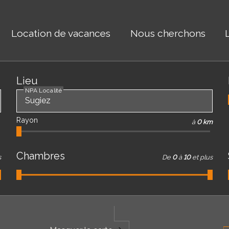
Location de vacances
Nous cherchons
Lieu
NPA Localité
Rayon
à
0 km
Chambres
s
De
0
à
10
et plus