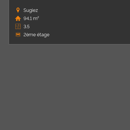
Sugiez
94.1 m²
3.5
2ème étage