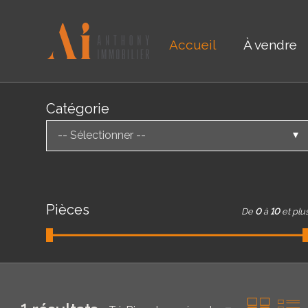
Accueil
À vendre
Catégorie
-- Sélectionner --
Pièces
De
0
à
10
et plu