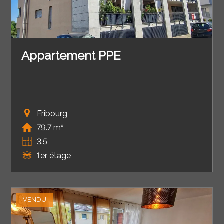
Appartement PPE
Fribourg
79.7 m²
3.5
1er étage
VENDU