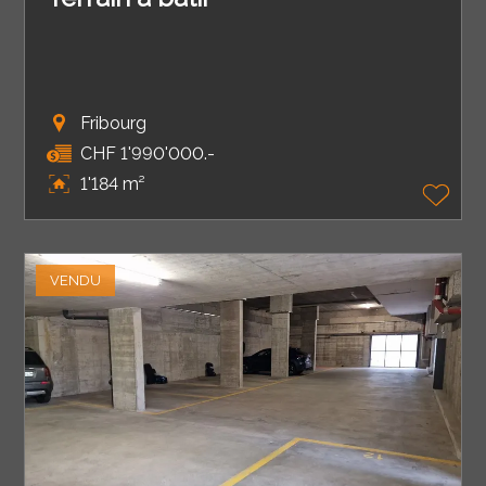
Fribourg
CHF 1'990'000.-
1'184 m²
VENDU