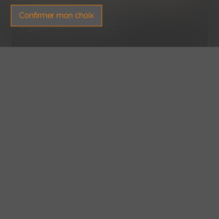
Confirmer mon choix
Appartement PPE
Fribourg
182.3 m²
6.5
Attique
VENDU