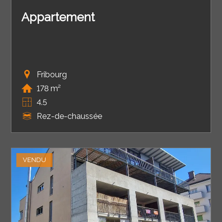
Appartement
Fribourg
178 m²
4.5
Rez-de-chaussée
VENDU