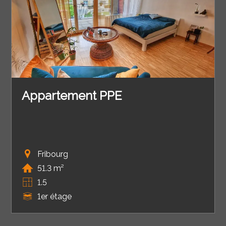
Appartement PPE
Fribourg
51.3 m²
1.5
1er étage