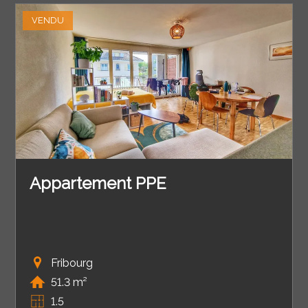
VENDU
Appartement PPE
Fribourg
51.3 m²
1.5