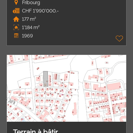
Fribourg
CHF 1'990'000.-
177 m²
1'184 m²
1969
Terrain à bâtir