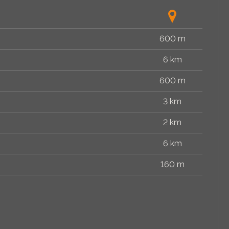
600 m
6 km
600 m
3 km
2 km
6 km
160 m