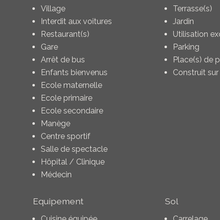
Village
Terrasse(s)
Interdit aux voitures
Jardin
Restaurant(s)
Utilisation ex
Gare
Parking
Arrêt de bus
Place(s) de p
Enfants bienvenus
Construit sur 
Ecole maternelle
Ecole primaire
Ecole secondaire
Manège
Centre sportif
Salle de spectacle
Hôpital / Clinique
Médecin
Equipement
Sol
Cuisine équipée
Carrelage