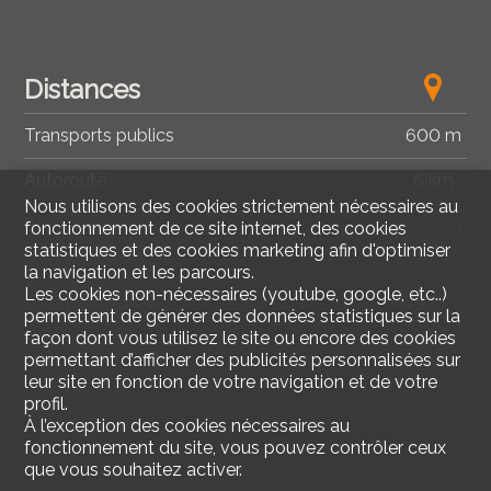
Distances
Transports publics
600 m
Autoroute
6 km
Nous utilisons des cookies strictement nécessaires au
Ecole primaire
600 m
fonctionnement de ce site internet, des cookies
statistiques et des cookies marketing afin d'optimiser
Ecole secondaire
3 km
la navigation et les parcours.
Les cookies non-nécessaires (youtube, google, etc..)
Commerces
2 km
permettent de générer des données statistiques sur la
façon dont vous utilisez le site ou encore des cookies
permettant d’afficher des publicités personnalisées sur
Hôpital
6 km
leur site en fonction de votre navigation et de votre
profil.
Restaurants
160 m
À l’exception des cookies nécessaires au
fonctionnement du site, vous pouvez contrôler ceux
que vous souhaitez activer.