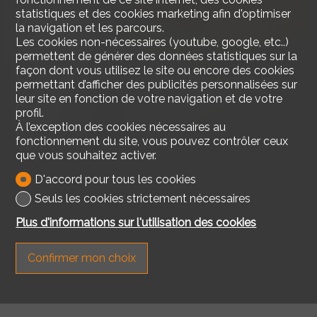
statistiques et des cookies marketing afin d'optimiser
Distances
la navigation et les parcours.
Les cookies non-nécessaires (youtube, google, etc..)
Transports publics
187 m
3'
3'
1'
permettent de générer des données statistiques sur la
façon dont vous utilisez le site ou encore des cookies
Ecole primaire
417 m
10'
10'
2'
permettant d’afficher des publicités personnalisées sur
leur site en fonction de votre navigation et de votre
Commerces
446 m
12'
12'
2'
profil.
À l’exception des cookies nécessaires au
Restaurants
157 m
3'
3'
1'
fonctionnement du site, vous pouvez contrôler ceux
que vous souhaitez activer.
D'accord pour tous les cookies
Seuls les cookies strictement nécessaires
Plus d'informations sur l'utilisation des cookies
Confirmer mon choix