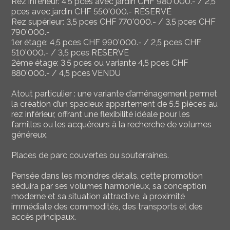
Rez inférieur: 4,5 pces avec jardin CHF 980'000.- / 2,5
pces avec jardin CHF 550'000.- RÉSERVÉ
Rez supérieur: 3,5 pces CHF 770'000.- / 3,5 pces CHF
790'000.-
1er étage: 4,5 pces CHF 990'000.- / 2,5 pces CHF
510'000.- / 3,5 pces RESERVE
2ème étage: 3.5 pces ou variante 4,5 pces CHF
880'000.- / 4,5 pces VENDU
Atout particulier : une variante d’aménagement permet
la création d’un spacieux appartement de 5.5 pièces au
rez inférieur, offrant une flexibilité idéale pour les
familles ou les acquéreurs à la recherche de volumes
généreux.
Places de parc couvertes ou souterraines.
Pensée dans les moindres détails, cette promotion
séduira par ses volumes harmonieux, sa conception
moderne et sa situation attractive, à proximité
immédiate des commodités, des transports et des
accès principaux.