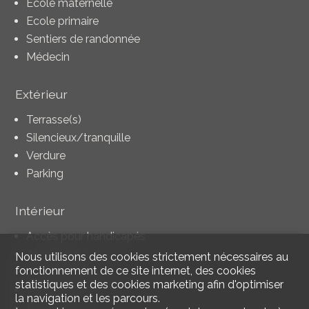
Ecole maternelle
Ecole primaire
Sentiers de randonnée
Médecin
Extérieur
Terrasse(s)
Silencieux/tranquille
Verdure
Parking
Intérieur
Accès pour handicapés
Ascenseur
Nous utilisons des cookies strictement nécessaires au
fonctionnement de ce site internet, des cookies
Cuisine ouverte
statistiques et des cookies marketing afin d'optimiser
WC séparés
la navigation et les parcours.
Dressing