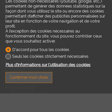
Les cookies non-nécessaires (youtube, google, etc..)
permettent de générer des données statistiques sur la
Economat
façon dont vous utilisez le site ou encore des cookies
Cave
permettant d’afficher des publicités personnalisées sur
Triple vitrage
leur site en fonction de votre navigation et de votre
Lumineux
profil.
À l’exception des cookies nécessaires au
fonctionnement du site, vous pouvez contrôler ceux
Equipement
que vous souhaitez activer.
Cuisine équipée
D'accord pour tous les cookies
Cuisine avec îlot
Seuls les cookies strictement nécessaires
Cuisinière
Plus d'informations sur l'utilisation des cookies
Plaques vitrocéramiques
Plaques à induction
Confirmer mon choix
Four
Four à vapeur
Tiroir chauffe-plat
Réfrigérateur
Congélateur