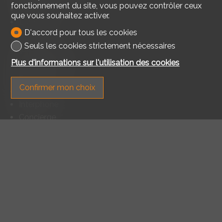
fonctionnement du site, vous pouvez contrôler ceux
Cave
que vous souhaitez activer.
Lumineux
D'accord pour tous les cookies
Seuls les cookies strictement nécessaires
Equipement
Plus d'informations sur l'utilisation des cookies
Cuisine équipée
Douche
Confirmer mon choix
Baignoire
Interphone
Concierge
Sol
Carrelage
Parquet
Exposition
Sud