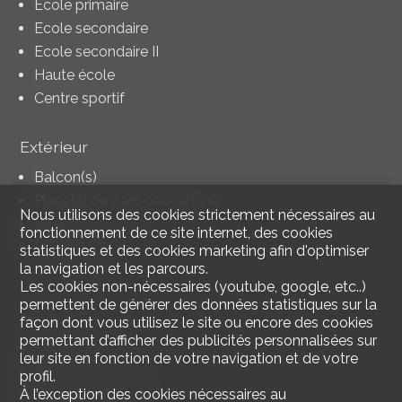
Ecole primaire
Ecole secondaire
Ecole secondaire II
Haute école
Centre sportif
Extérieur
Balcon(s)
Place(s) de parc couverte(s)
Nous utilisons des cookies strictement nécessaires au
Parking
fonctionnement de ce site internet, des cookies
Parking public
statistiques et des cookies marketing afin d'optimiser
la navigation et les parcours.
Garage
Les cookies non-nécessaires (youtube, google, etc..)
permettent de générer des données statistiques sur la
Intérieur
façon dont vous utilisez le site ou encore des cookies
permettant d’afficher des publicités personnalisées sur
Ascenseur
leur site en fonction de votre navigation et de votre
Parking souterrain
profil.
À l’exception des cookies nécessaires au
Cuisine habitable